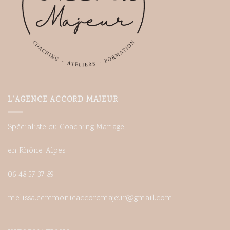
L’AGENCE ACCORD MAJEUR
Spécialiste du Coaching Mariage
en Rhône-Alpes
06 48 57 37 89
melissa.ceremonieaccordmajeur@gmail.com