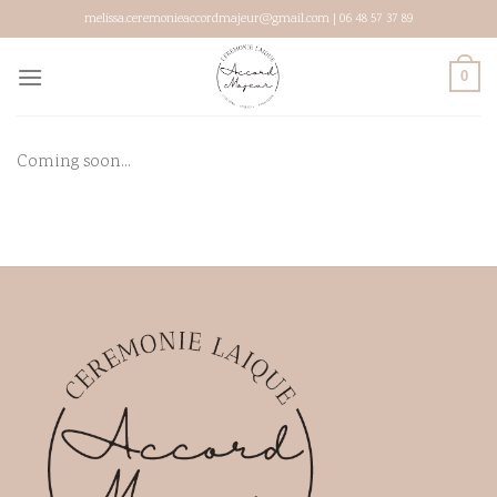
Skip
melissa.ceremonieaccordmajeur@gmail.com | 06 48 57 37 89
to
content
0
Coming soon…