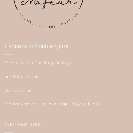
L’AGENCE ACCORD MAJEUR
Spécialiste du Coaching Mariage
en Rhône-Alpes
06 48 57 37 89
melissa.ceremonieaccordmajeur@gmail.com
INFORMATIONS