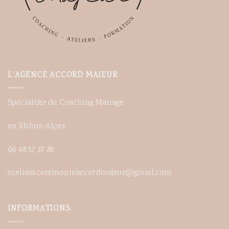
L’AGENCE ACCORD MAJEUR
Spécialiste du Coaching Mariage
en Rhône-Alpes
06 48 57 37 89
melissa.ceremonieaccordmajeur@gmail.com
INFORMATIONS