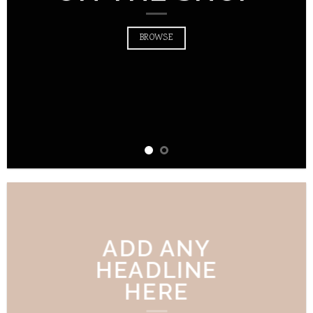
BROWSE
ADD ANY
HEADLINE
HERE