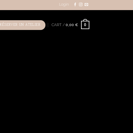
Login
RÉSERVER UN ATELIER
0
CART /
0,00
€