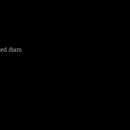
S
E
 sed diam